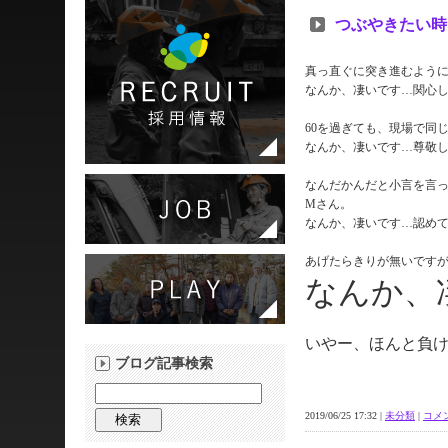
つぶやきたい時
真っ直ぐに突き進むよう
なんか、凄いです…関心
60を過ぎても、現場で同
なんか、凄いです…尊敬
なんだかんだと小言を言
Mさん。
なんか、凄いです…認め
あげたらきりが無いです
なんか、
いやー、ほんと負
ブログ記事検索
2019/06/25 17:32 |
未分類
|
コメン