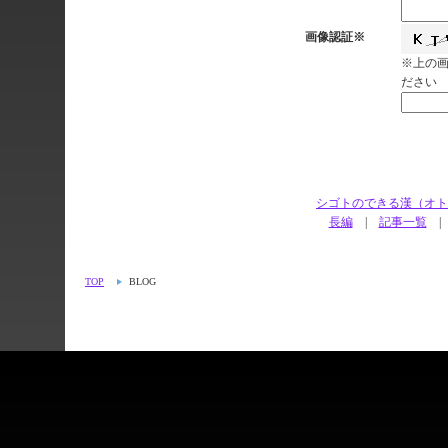
画像認証※
※上の
ださい
シゴトのできる
長編
|
記事一覧
TOP
BLOG