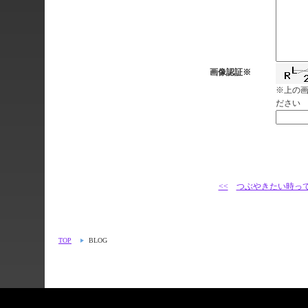
画像認証※
※上の
ださい
<<
つぶやきたい時っ
TOP
BLOG