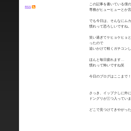
この記事を書いている僕
RSS
専務がヒューヒューとか
でも今日は、そんなにム
慣れって恐ろしいですね
笑い過ぎてケヒョケヒョ
ったので
追いかけて軽くガチコン
ほんと毎日疲れます…
慣れって怖いですね笑
今日のブログはここまで
さっき、イップクしに外
ドングリが三つ入ってい
どこで見つけてきやがっ